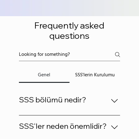
Frequently asked
questions
Genel
SSS'lerin Kurulumu
SSS bölümü nedir?
SSS bölümü, işletmenizle ilgili "Hangi
bölgelere gönderim yapıyorsunuz?",
SSS'ler neden önemlidir?
"Çalışma saatleriniz nedir?" veya